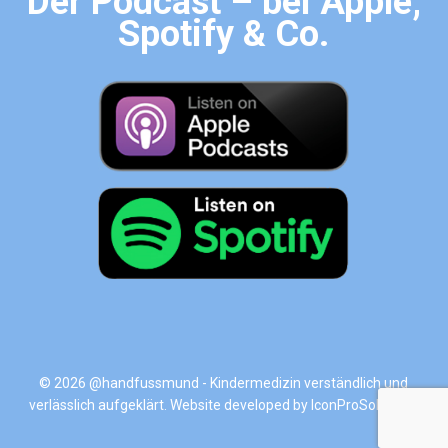
Der Podcast – bei Apple,
Spotify & Co.
© 2026 @handfussmund - Kindermedizin verständlich und
verlässlich aufgeklärt. Website developed by
IconProSolutions