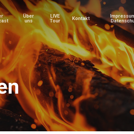
er
Über
LIVE
Impressu
Kontakt
cast
uns
Tour
Datensch
en