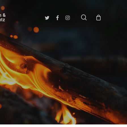
m &
search
twitter
facebook
instagram
utz