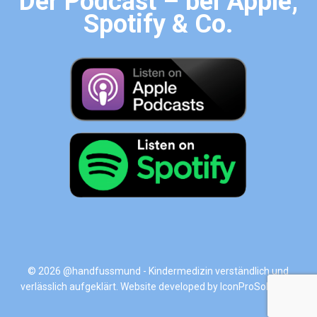
Der Podcast – bei Apple,
Spotify & Co.
© 2026 @handfussmund - Kindermedizin verständlich und
verlässlich aufgeklärt. Website developed by
IconProSolutions