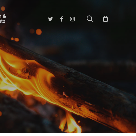
m &
search
twitter
facebook
instagram
utz