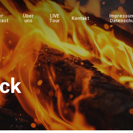
er
Über
LIVE
Impressu
Kontakt
cast
uns
Tour
Datensch
ck