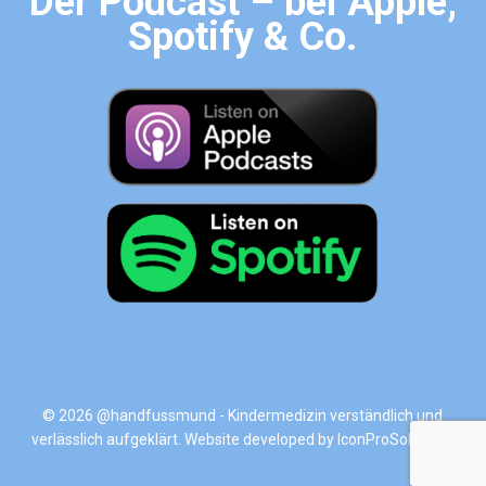
Der Podcast – bei Apple,
Spotify & Co.
© 2026 @handfussmund - Kindermedizin verständlich und
verlässlich aufgeklärt. Website developed by
IconProSolutions