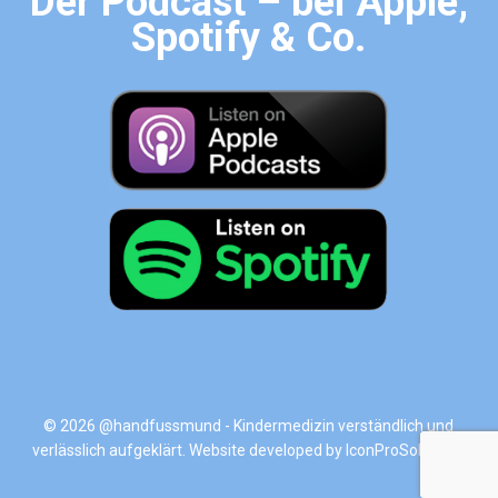
Der Podcast – bei Apple,
Spotify & Co.
© 2026 @handfussmund - Kindermedizin verständlich und
verlässlich aufgeklärt. Website developed by
IconProSolutions