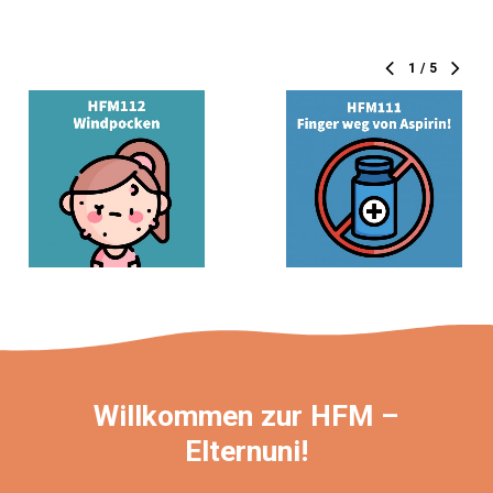
1
/
5
Willkommen zur HFM –
Elternuni!