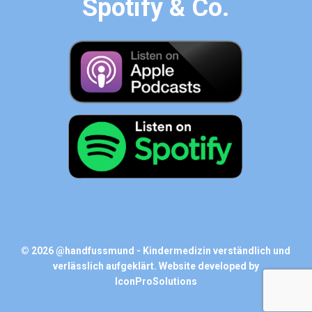
Spotify & Co.
© 2026 @handfussmund - Kindermedizin verständlich und
verlässlich aufgeklärt. Website developed by
IconProSolutions