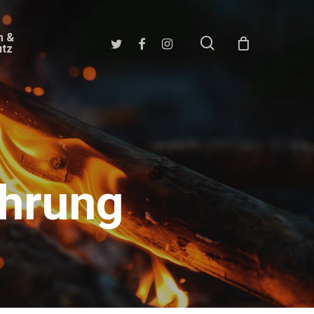
m &
search
twitter
facebook
instagram
utz
ährung