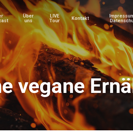
er
Über
LIVE
Impressu
Kontakt
cast
uns
Tour
Datensch
he vegane Ern