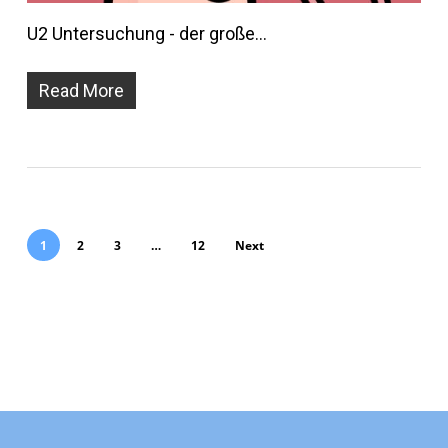
U2 Untersuchung - der große…
Read More
1
2
3
…
12
Next