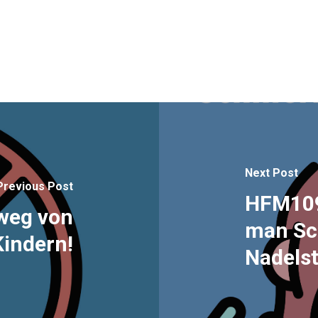
Next Post
Previous Post
HFM109 
weg von
man Sc
Kindern!
Nadelst