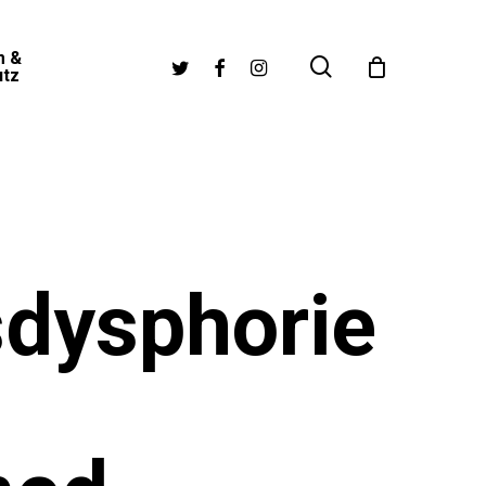
m &
search
twitter
facebook
instagram
utz
dysphorie