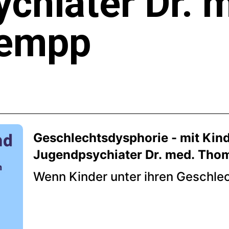
chiater Dr. 
empp