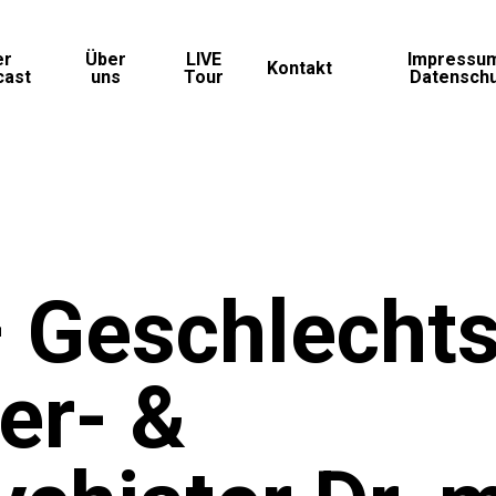
er
Über
LIVE
Impressu
Kontakt
cast
uns
Tour
Datensch
Geschlechts
er- &