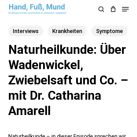
Skip
Menu
search
to
Close
main
Menu
Interviews
Krankheiten
Symptome
content
Naturheilkunde: Über
Wadenwickel,
Zwiebelsaft und Co. –
mit Dr. Catharina
Amarell
Naturheilkunde – in dieser Episode sprechen wir