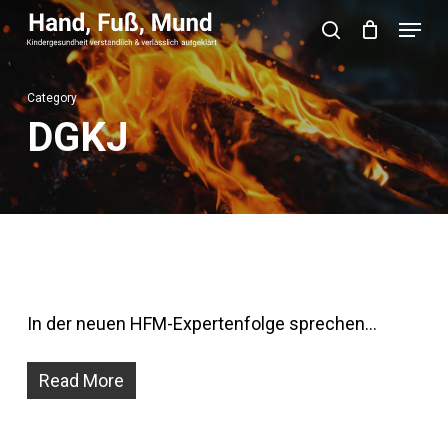
Skip
Menu
search
to
Close
main
Menu
Category
content
DGKJ
In der neuen HFM-Expertenfolge sprechen…
Read More