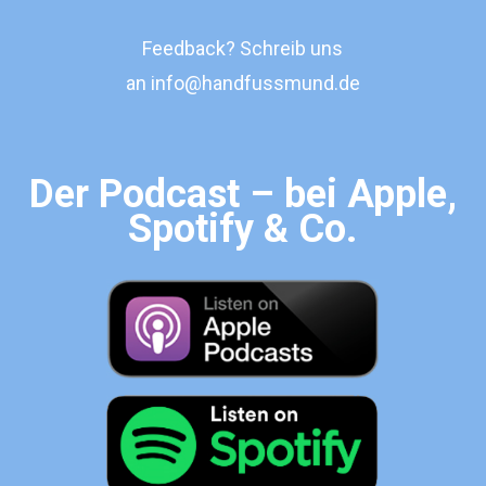
Feedback? Schreib uns
an
info@handfussmund.de
Der Podcast – bei Apple,
Spotify & Co.