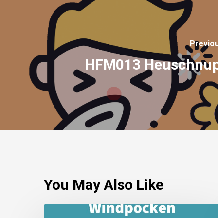
Previo
HFM013 Heuschnup
You May Also Like