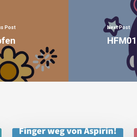
us Post
Next Post
fen
HFM011