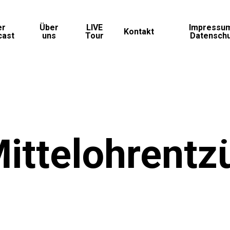
er
Über
LIVE
Impressu
Kontakt
cast
uns
Tour
Datensch
ittelohrentz