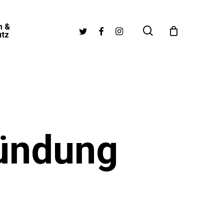
m &
search
twitter
facebook
instagram
utz
ündung