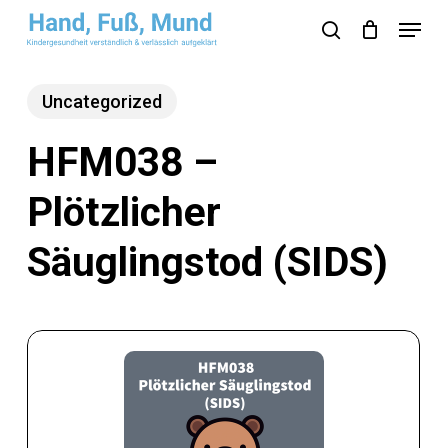
Skip
Menu
search
to
Close
main
Menu
Uncategorized
content
HFM038 –
Plötzlicher
Säuglingstod (SIDS)