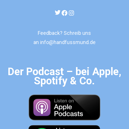
Twitter
Facebook
Instagram
Feedback? Schreib uns
an
info@handfussmund.de
Der Podcast – bei Apple,
Spotify & Co.