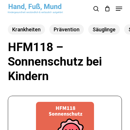
Skip
Menu
search
to
Close
main
Menu
Krankheiten
Prävention
Säuglinge
content
HFM118 –
Sonnenschutz bei
Kindern