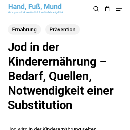
Skip
Menu
search
to
Close
main
Menu
Ernährung
Prävention
content
Jod in der
Kinderernährung –
Bedarf, Quellen,
Notwendigkeit einer
Substitution
Jod wird in der Kinderernährung selten