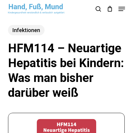
Skip
Menu
search
to
Close
main
Menu
Infektionen
content
HFM114 – Neuartige
Hepatitis bei Kindern:
Was man bisher
darüber weiß