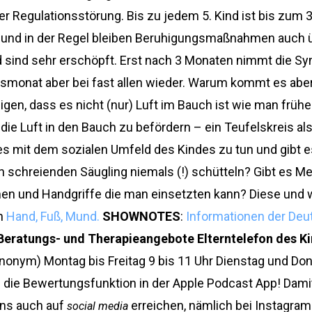
er Regulationsstörung. Bis zu jedem 5. Kind ist bis zum
t und in der Regel bleiben Beruhigungsmaßnahmen auch ü
und sind sehr erschöpft. Erst nach 3 Monaten nimmt die S
smonat aber bei fast allen wieder. Warum kommt es aber 
gen, dass es nicht (nur) Luft im Bauch ist wie man frü
 die Luft in den Bauch zu befördern – ein Teufelskreis also
 es mit dem sozialen Umfeld des Kindes zu tun und gibt
n schreienden Säugling niemals (!) schütteln? Gibt es 
n und Handgriffe die man einsetzten kann? Diese und 
on
Hand, Fuß, Mund.
SHOWNOTES
:
Informationen der Deut
Beratungs- und Therapieangebote
Elterntelefon des 
onym) Montag bis Freitag 9 bis 11 Uhr Dienstag und Donn
 die Bewertungsfunktion in der Apple Podcast App! Dami
uns auch auf
erreichen, nämlich bei Instagra
social media