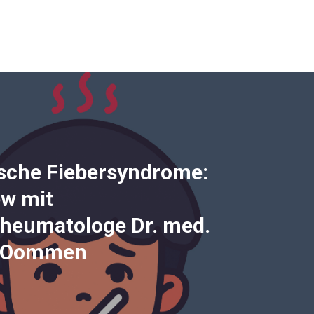
ische Fiebersyndrome:
ew mit
rheumatologe Dr. med.
d Oommen