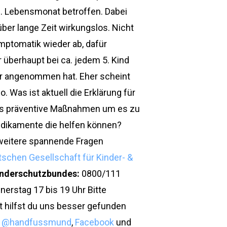
 3. Lebensmonat betroffen. Dabei
ber lange Zeit wirkungslos. Nicht
ymptomatik wieder ab, dafür
überhaupt bei ca. jedem 5. Kind
her angenommen hat. Eher scheint
. Was ist aktuell die Erklärung für
 es präventive Maßnahmen um es zu
Medikamente die helfen können?
weitere spannende Fragen
schen Gesellschaft für Kinder- &
Kinderschutzbundes:
0800/111
erstag 17 bis 19 Uhr Bitte
t hilfst du uns besser gefunden
m
@handfussmund
,
Facebook
und