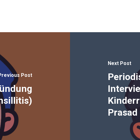
Next Post
Period
Previous Post
zündung
Intervi
sillitis)
Kinder
Prasa