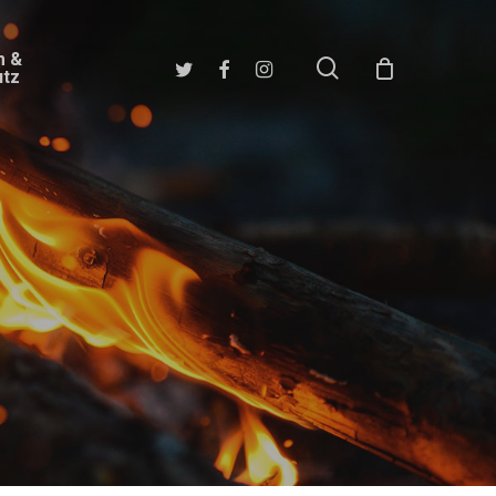
m &
search
twitter
facebook
instagram
utz