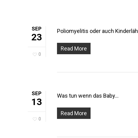
SEP
Poliomyelitis oder auch Kinderl
23
Read More
0
SEP
Was tun wenn das Baby…
13
Read More
0