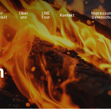
er
Über
LIVE
Impressu
Kontakt
cast
uns
Tour
Datensch
n