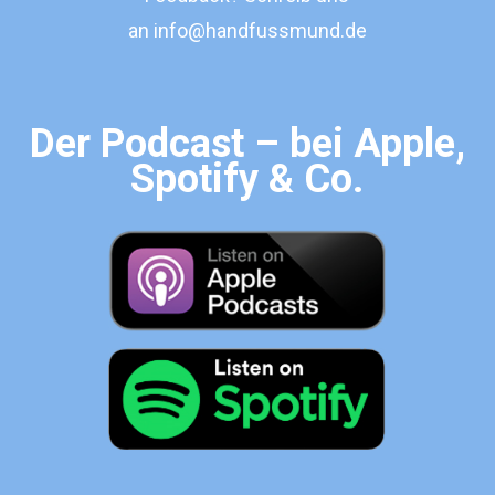
an
info@handfussmund.de
Der Podcast – bei Apple,
Spotify & Co.