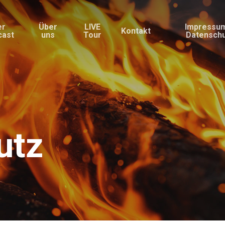
er
Über
LIVE
Impressu
Kontakt
cast
uns
Tour
Datensch
utz