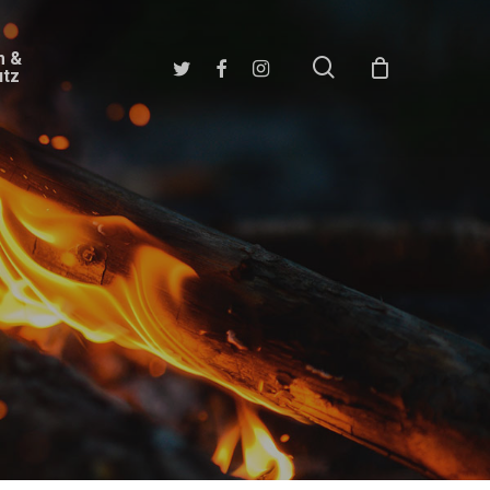
m &
search
twitter
facebook
instagram
utz